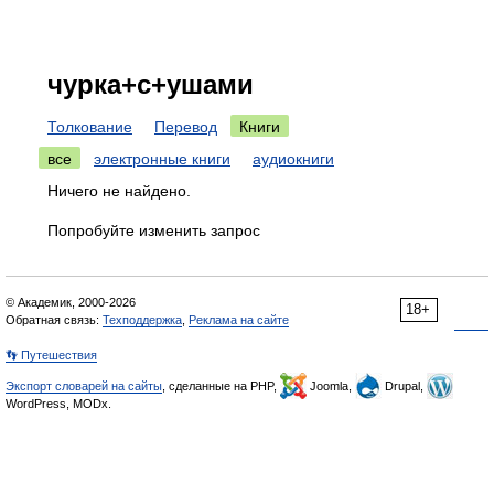
чурка+с+ушами
Толкование
Перевод
Книги
все
электронные книги
аудиокниги
Ничего не найдено.
Попробуйте изменить запрос
© Академик, 2000-2026
18+
Обратная связь:
Техподдержка
,
Реклама на сайте
👣 Путешествия
Экспорт словарей на сайты
, сделанные на PHP,
Joomla,
Drupal,
WordPress, MODx.